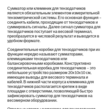
Сумматор или клеммник для тензодатчиков
является обязательным элементом измерительной
тензометрической системы. Его основная функция –
соединять кабели, проходящие от тензодатчиков и
суммировать сигналы. Далее сигнал сумматора для
тензодатчиков поступает на весовой терминал,
преобразуется в числовой результат и выводится в
удобном формате.
Соединительные коробки для тензодатчиков при их
функции нередко называют сумматорами,
клеммщиками тензодатчиков или
балансировочными коробками. Конструктивно
соединительная коробка для тензодатчиков – это
небольшое устройство размером 20х10х10 см,
имеющее выводы для весового терминала и
кабелей. В нижней части корпуса клеммника для
тензодатчиков располагается крепеж в виде
площадки с отверстиями, позволяющей быстро
зафиксировать сумматор для тензодатчиков на
весомерном оборудовании.
Отводные клеммы сумматора для тензодатчиков