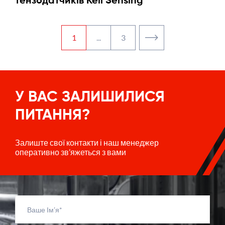
тензодатчиків Keli Sensing
1
...
3
У ВАС ЗАЛИШИЛИСЯ
ПИТАННЯ?
Залиште свої контакти і наш менеджер
оперативно зв’яжеться з вами