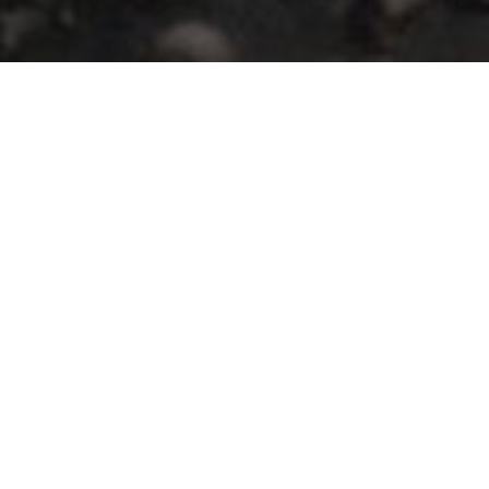
ЗАДАЧА
Розробити обмежувач вантажопідйомності для
крана, з можливістю контролювати вагу вантажу, що
підіймається, для оператора.
ЩО ЗРОБЛЕНО
Для реалізації завдання команда “Келі Україна”
підібрала та поставила тензометричне обладнання
на підприємство для встановлення під опори
барабана крана. Для того, щоб досягти правильного
передання навантаження на тензодатчик, було
використано датчики Keli NHS типу шайба з вузлом
вбудовування.